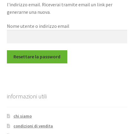
l'indirizzo email. Riceverai tramite email un link per
sport e tempo libero
generarne una nuova.
Nome utente o indirizzo email
casa
Resettare la password
informazioni utili
chi siamo
condizioni di vendita