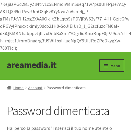
7Rej8zPGd2MJyZlNtiv1c5ENmdiVMmSueq71w7ps0UIFPj1e7AQ-
A8TQX49cfPevrUmO8qEvKYyNwrZuAsm4j_P-
gFMsPJcVHl2og2XAA0Ok_tZbLqtsSsPDVjRW62yf77_4HHGzjtGfw
oPGVylPhucxtkimIy0dcb21H0-SoJlEIUrD_l_G2scfuzcFM0al-
dXiQKMKNhabppvtjILzxDnbBxSmZYOgr6uKnixBnpF0jPZ9o57cIT4
h_mjtt1JmmBnadrg3U9WHbxl-lueMgQY9UIJRoZPqDkygXw-
760TIc');
areamedia.it
Vai
Vai
Menu
alla
al
navigazione
contenuto
Shop
Home
Account
Password dimenticata
abbigliamento
Password dimenticata
moto e cicli
oggettistica
Hai perso la password? Inserisci il tuo nome utente o