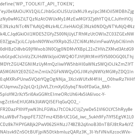
define('WP_TOOLKIT_API_TOKEN',
'eyJ0eXAiOiJKV1QiLCJhbGciOiJSUzUxMiJ9.eyJpc3MiOiI5MDBhZjg
zNy0wMGZiLTQzNzAtOWUxMy1iMzEwMGY3ZjdhYTQiLCJuYmYiOj
E3NzkzNTc4NTYuNjQ4Nzk4LCJleHAiOjE3Nzk0NDQyNTYuNjQ4Nz
k4LCJqdGkiOiI1MDE5ZGYyZS00NjUyLTRhMzUtOWIxZC03ZGExNW
E0ZjgwZjciLCJpbnN0YWxsYXRpb25JZCI6MzMsImFwaVVybCI6Imh
0dHBzOi8vbG9jYWxob3N0Ojg0NDMvYXBpL21vZHVsZXMvd3AtdG9
vbGtpdCIsInVzZXJHdWlkIjoiOWQ4OTJhYjMtMmY5YS00OGQ0LThj
MDYtZGU4ZGNlMzUyMmQzIiwiYW5hbHl0aWNzSWQiOiJkZmZiYT
A5MGNiY2E0ZGZmZmUxZGFkNWQyOGJlMzhjNWYzMGMyZDQ1In
0.qMXRvPUnw5VQdrYQgOgNNja_3XcIxWUfxM4fIH__O0hwRz7HHf
iCUqmvuZp2pLQr1j3vVLZtmXyG5ybqTNo0fDaGa_8A9-
5pIoYM2rXcY5ri0AxGGMtEImeORcUh6i4x5lA6Ivoc-Y-
vgZct6nEHUGMk3lAWQI5EFlqGuQO2_-
FR2DazPXhYfywN3hLFGWaJ7tCOkJCUjZywDe51VI6OLYC5hRyy8e
hLuWBvF7sqxpFE73ZFmz4358rUC1Gd_iwc_5ukh9Fy7iYfSEgVK1L0
CDz8k7HPYGA8jk2PwV062SHNzJ748ZB2qXnoB30nTBFJ8tRa4sYZ
NAlsvk9ZnSOtBUFjpiN5DtkbmluzQARz3K_3l-YsfVNivXzcocWVx-