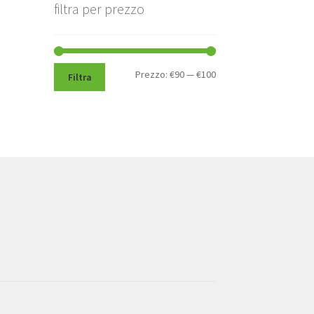
filtra per prezzo
Prezzo
Prezzo
Prezzo:
€90
—
€100
Filtra
Min
Max