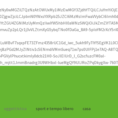
hZjgzNy0wMGZiLTQzNzAtOWUxMy1iMzEwMGY3ZjdhYTQiLCJuYmYiO
0ZjgwZjciLCJpbnN0YWxsYXRpb25JZCI6MzMsImFwaVVybCI6Imh0
MDYtZGU4ZGNlMzUyMmQzIiwiYW5hbHl0aWNzSWQiOiJkZmZiYTA
vuZp2pLQr1j3vVLZtmXyG5ybqTNo0fDaGa_8A9-5pIoYM2rXcY5ri0
LuWBvF7sqxpFE73ZFmz4358rUC1Gd_iwc_5ukh9Fy7iYfSEgVK1L0
Rej8zPGd2MJyZlNtiv1c5ENmdiVMmSueq71w7ps0UIFPj1e7AQ-A8T
GVylPhucxtkimIy0dcb21H0-SoJlEIUrD_l_G2scfuzcFM0al-
4h_mjtt1JmmBnadrg3U9WHbxl-lueMgQY9UIJRoZPqDkygXw-760TI
oggettistica
sport e tempo libero
casa