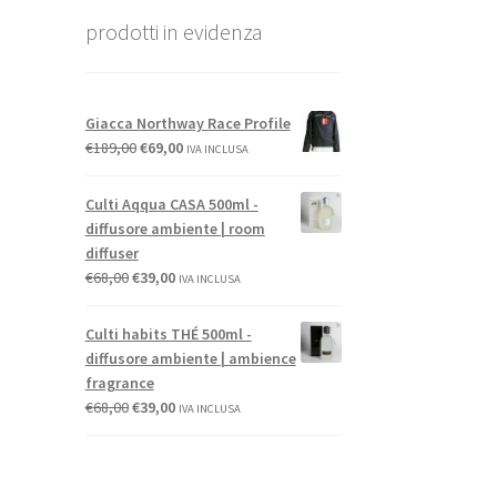
prodotti in evidenza
Giacca Northway Race Profile
€
189,00
€
69,00
IVA INCLUSA
Culti Aqqua CASA 500ml -
diffusore ambiente | room
diffuser
€
68,00
€
39,00
IVA INCLUSA
Culti habits THÉ 500ml -
diffusore ambiente | ambience
fragrance
€
68,00
€
39,00
IVA INCLUSA