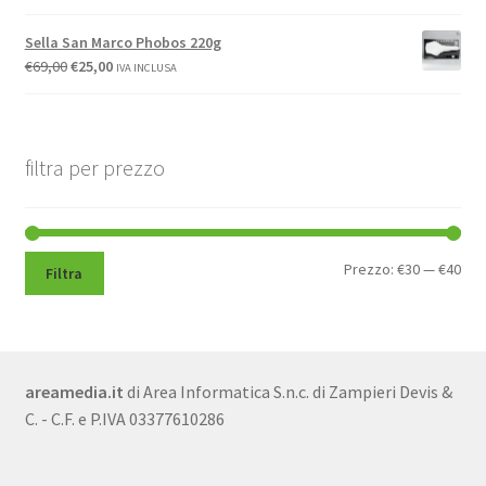
Sella San Marco Phobos 220g
€
69,00
€
25,00
IVA INCLUSA
filtra per prezzo
Pre
Pre
Prezzo:
€30
—
€40
Filtra
Min
Max
areamedia.it
di Area Informatica S.n.c. di Zampieri Devis &
C. - C.F. e P.IVA 03377610286