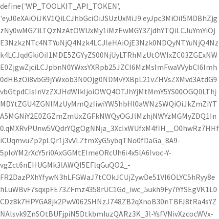
define('WP_TOOLKIT_API_TOKEN',
'eyJ0eXAiOiJKV1QiLCJhbGciOiJSUzUxMiJ9.eyJpc3MiOiI5MDBhZjg
zNy0wMGZiLTQzNzAtOWUxMy1iMzEwMGY3ZjdhYTQiLCJuYmYiOj
E3NzkzNTc4NTYuNjQ4Nzk4LCJleHAiOjE3Nzk0NDQyNTYuNjQ4Nz
k4LCJqdGkiOiI1MDE5ZGYyZS00NjUyLTRhMzUtOWIxZC03ZGExNW
E0ZjgwZjciLCJpbnN0YWxsYXRpb25JZCI6MzMsImFwaVVybCI6Imh
0dHBzOi8vbG9jYWxob3N0Ojg0NDMvYXBpL21vZHVsZXMvd3AtdG9
vbGtpdCIsInVzZXJHdWlkIjoiOWQ4OTJhYjMtMmY5YS00OGQ0LThj
MDYtZGU4ZGNlMzUyMmQzIiwiYW5hbHl0aWNzSWQiOiJkZmZiYT
A5MGNiY2E0ZGZmZmUxZGFkNWQyOGJlMzhjNWYzMGMyZDQ1In
0.qMXRvPUnw5VQdrYQgOgNNja_3XcIxWUfxM4fIH__O0hwRz7HHf
iCUqmvuZp2pLQr1j3vVLZtmXyG5ybqTNo0fDaGa_8A9-
5pIoYM2rXcY5ri0AxGGMtEImeORcUh6i4x5lA6Ivoc-Y-
vgZct6nEHUGMk3lAWQI5EFlqGuQO2_-
FR2DazPXhYfywN3hLFGWaJ7tCOkJCUjZywDe51VI6OLYC5hRyy8e
hLuWBvF7sqxpFE73ZFmz4358rUC1Gd_iwc_5ukh9Fy7iYfSEgVK1L0
CDz8k7HPYGA8jk2PwV062SHNzJ748ZB2qXnoB30nTBFJ8tRa4sYZ
NAlsvk9ZnSOtBUFjpiN5DtkbmluzQARz3K_3l-YsfVNivXzcocWVx-