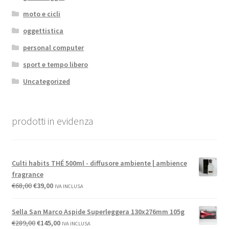
moto e cicli
oggettistica
personal computer
sport e tempo libero
Uncategorized
prodotti in evidenza
Culti habits THÉ 500ml - diffusore ambiente | ambience
fragrance
€
68,00
€
39,00
IVA INCLUSA
Sella San Marco Aspide Superleggera 130x276mm 105g
€
289,00
€
145,00
IVA INCLUSA