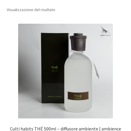
Visualizzazione del risultato
sport e tempo libero
casa
Culti habits THÉ 500ml – diffusore ambiente | ambience