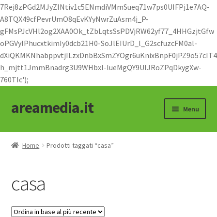
7Rej8zPGd2MJyZlNtiv1c5ENmdiVMmSueq71w7ps0UIFPj1e7AQ-
A8TQX49cfPevrUmO8qEvKYyNwrZuAsm4j_P-
gFMsPJcVHl2og2XAA0Ok_tZbLqtsSsPDVjRW62yf77_4HHGzjtGfw
oPGVylPhucxtkimIy0dcb21H0-SoJlEIUrD_l_G2scfuzcFM0al-
dXiQKMKNhabppvtjILzxDnbBxSmZYOgr6uKnixBnpF0jPZ9o57cIT4
h_mjtt1JmmBnadrg3U9WHbxl-lueMgQY9UIJRoZPqDkygXw-
760TIc');
areamedia.it
Vai
Vai
Menu
alla
al
navigazione
contenuto
Shop
Home
Prodotti taggati “casa”
abbigliamento
casa
moto e cicli
oggettistica