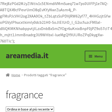
7Rej8zPGd2MJyZlNtiv1c5ENmdiVMmSueq71w7ps0UIFPj1e7AQ-
A8TQX49cfPevrUmO8qEvKYyNwrZuAsm4j_P-
gFMsPJcVHl2og2XAA0Ok_tZbLqtsSsPDVjRW62yf77_4HHGzjtGfw
oPGVylPhucxtkimIy0dcb21H0-SoJlEIUrD_l_G2scfuzcFM0al-
dXiQKMKNhabppvtjILzxDnbBxSmZYOgr6uKnixBnpF0jPZ9o57cIT4
h_mjtt1JmmBnadrg3U9WHbxl-lueMgQY9UIJRoZPqDkygXw-
760TIc');
areamedia.it
Vai
Vai
Menu
alla
al
navigazione
contenuto
Shop
Home
Prodotti taggati “fragrance”
abbigliamento
fragrance
moto e cicli
oggettistica