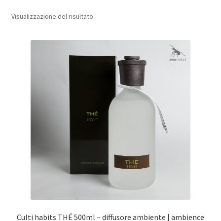
Visualizzazione del risultato
sport e tempo libero
casa
Culti habits THÉ 500ml – diffusore ambiente | ambience