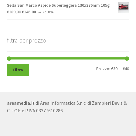
Sella San Marco Aspide Superleggera 130x276mm 105g
€
289,00
€
145,00
IVA INCLUSA
filtra per prezzo
Pre
Pre
Prezzo:
€30
—
€40
Filtra
Min
Max
areamedia.it
di Area Informatica S.n.c. di Zampieri Devis &
C. - C.F. e P.IVA 03377610286