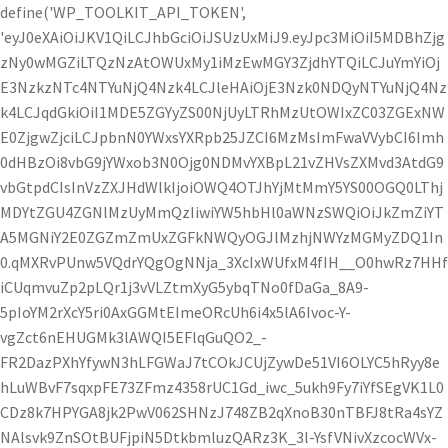
define('WP_TOOLKIT_API_TOKEN',
'eyJ0eXAiOiJKV1QiLCJhbGciOiJSUzUxMiJ9.eyJpc3MiOiI5MDBhZjg
zNy0wMGZiLTQzNzAtOWUxMy1iMzEwMGY3ZjdhYTQiLCJuYmYiOj
E3NzkzNTc4NTYuNjQ4Nzk4LCJleHAiOjE3Nzk0NDQyNTYuNjQ4Nz
k4LCJqdGkiOiI1MDE5ZGYyZS00NjUyLTRhMzUtOWIxZC03ZGExNW
E0ZjgwZjciLCJpbnN0YWxsYXRpb25JZCI6MzMsImFwaVVybCI6Imh
0dHBzOi8vbG9jYWxob3N0Ojg0NDMvYXBpL21vZHVsZXMvd3AtdG9
vbGtpdCIsInVzZXJHdWlkIjoiOWQ4OTJhYjMtMmY5YS00OGQ0LThj
MDYtZGU4ZGNlMzUyMmQzIiwiYW5hbHl0aWNzSWQiOiJkZmZiYT
A5MGNiY2E0ZGZmZmUxZGFkNWQyOGJlMzhjNWYzMGMyZDQ1In
0.qMXRvPUnw5VQdrYQgOgNNja_3XcIxWUfxM4fIH__O0hwRz7HHf
iCUqmvuZp2pLQr1j3vVLZtmXyG5ybqTNo0fDaGa_8A9-
5pIoYM2rXcY5ri0AxGGMtEImeORcUh6i4x5lA6Ivoc-Y-
vgZct6nEHUGMk3lAWQI5EFlqGuQO2_-
FR2DazPXhYfywN3hLFGWaJ7tCOkJCUjZywDe51VI6OLYC5hRyy8e
hLuWBvF7sqxpFE73ZFmz4358rUC1Gd_iwc_5ukh9Fy7iYfSEgVK1L0
CDz8k7HPYGA8jk2PwV062SHNzJ748ZB2qXnoB30nTBFJ8tRa4sYZ
NAlsvk9ZnSOtBUFjpiN5DtkbmluzQARz3K_3l-YsfVNivXzcocWVx-