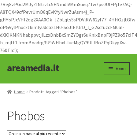
7Rej8zPGd2MJyZlNtiv1c5ENmdiVMmSueq71w7ps0UIFPj1e7AQ-
A8TQX49cfPevrUmO8qEvKYyNwrZuAsm4j_P-
gFMsPJcVHl2og2XAA0Ok_tZbLqtsSsPDVjRW62yf77_4HHGzjtGfw
oPGVylPhucxtkimIy0dcb21H0-SoJlEIUrD_l_G2scfuzcFM0al-
dXiQKMKNhabppvtjILzxDnbBxSmZYOgr6uKnixBnpF0jPZ9o57cIT4
h_mjtt1JmmBnadrg3U9WHbxl-lueMgQY9UIJRoZPqDkygXw-
760TIc');
areamedia.it
Vai
Vai
Menu
alla
al
navigazione
contenuto
Shop
Home
Prodotti taggati “Phobos”
abbigliamento
Phobos
moto e cicli
oggettistica