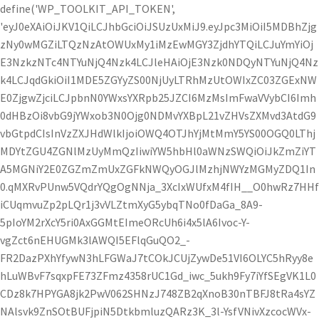
define('WP_TOOLKIT_API_TOKEN',
'eyJ0eXAiOiJKV1QiLCJhbGciOiJSUzUxMiJ9.eyJpc3MiOiI5MDBhZjg
zNy0wMGZiLTQzNzAtOWUxMy1iMzEwMGY3ZjdhYTQiLCJuYmYiOj
E3NzkzNTc4NTYuNjQ4Nzk4LCJleHAiOjE3Nzk0NDQyNTYuNjQ4Nz
k4LCJqdGkiOiI1MDE5ZGYyZS00NjUyLTRhMzUtOWIxZC03ZGExNW
E0ZjgwZjciLCJpbnN0YWxsYXRpb25JZCI6MzMsImFwaVVybCI6Imh
0dHBzOi8vbG9jYWxob3N0Ojg0NDMvYXBpL21vZHVsZXMvd3AtdG9
vbGtpdCIsInVzZXJHdWlkIjoiOWQ4OTJhYjMtMmY5YS00OGQ0LThj
MDYtZGU4ZGNlMzUyMmQzIiwiYW5hbHl0aWNzSWQiOiJkZmZiYT
A5MGNiY2E0ZGZmZmUxZGFkNWQyOGJlMzhjNWYzMGMyZDQ1In
0.qMXRvPUnw5VQdrYQgOgNNja_3XcIxWUfxM4fIH__O0hwRz7HHf
iCUqmvuZp2pLQr1j3vVLZtmXyG5ybqTNo0fDaGa_8A9-
5pIoYM2rXcY5ri0AxGGMtEImeORcUh6i4x5lA6Ivoc-Y-
vgZct6nEHUGMk3lAWQI5EFlqGuQO2_-
FR2DazPXhYfywN3hLFGWaJ7tCOkJCUjZywDe51VI6OLYC5hRyy8e
hLuWBvF7sqxpFE73ZFmz4358rUC1Gd_iwc_5ukh9Fy7iYfSEgVK1L0
CDz8k7HPYGA8jk2PwV062SHNzJ748ZB2qXnoB30nTBFJ8tRa4sYZ
NAlsvk9ZnSOtBUFjpiN5DtkbmluzQARz3K_3l-YsfVNivXzcocWVx-