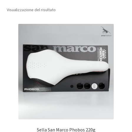
Visualizzazione del risultato
sport e tempo libero
casa
Sella San Marco Phobos 220g