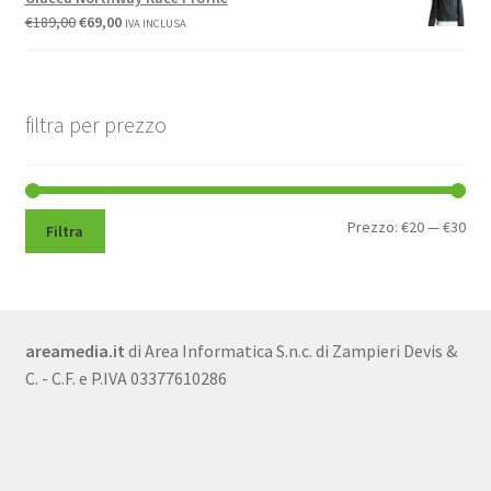
€
189,00
€
69,00
IVA INCLUSA
filtra per prezzo
Pre
Pre
Prezzo:
€20
—
€30
Filtra
Min
Max
areamedia.it
di Area Informatica S.n.c. di Zampieri Devis &
C. - C.F. e P.IVA 03377610286