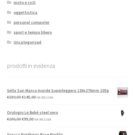
moto e cicli
oggettistica
personal computer
sport e tempo libero
Uncategorized
prodotti in evidenza
Sella San Marco Aspide Superleggera 130x276mm 105g
€
289,00
€
145,00
IVA INCLUSA
Orologio Le Bebé steel nero
€
286,00
€
99,00
IVA INCLUSA
Giacca Northway Race Profile